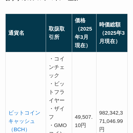
価格
時価総額
取扱取
（2025
通貨名
（2025年3
引所
年3月
月現在）
現在）
・コイ
ンチェ
ック
・ビッ
トフラ
イヤー
・ザイ
ビットコイン
982,342,3
フ
49,507.
キャッシュ
71,046.99
・GMO
10円
（BCH）
円